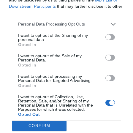
spočítány na základě britské studie Whyte et al (2008).
Downstream Participants
that may further disclose it to other
third parties.
Sportovci muži: 202 - (0.55 x Věk)
Sportovci ženy: 216 - (1.09 x Věk)
Personal Data Processing Opt Outs
I want to opt-out of the Sharing of my
Zdroje a další informace
personal data.
Opted In
Wikipedia: srdeční rytmus
I want to opt-out of the Sale of my
Personal Data.
Také by vás mohlo zajímat
Opted In
Kalkulačka rychlosti běhu – pomůže vám s běžeckým
I want to opt-out of processing my
Personal Data for Targeted Advertising.
tréninkem
Opted In
Kalkulačka tréninkové rychlosti běhu – správné úrovně
rychlosti pro váš tréninkový plán
I want to opt-out of Collection, Use,
Retention, Sale, and/or Sharing of my
Personal Data that Is Unrelated with the
Purposes for which it was collected.
Opted Out
CONFIRM