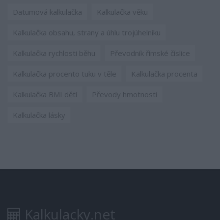
Datumová kalkulačka
Kalkulačka věku
Kalkulačka obsahu, strany a úhlu trojúhelníku
Kalkulačka rychlosti běhu
Převodník římské číslice
Kalkulačka procento tuku v těle
Kalkulačka procenta
Kalkulačka BMI dětí
Převody hmotnosti
Kalkulačka lásky
Kalkulacky.net