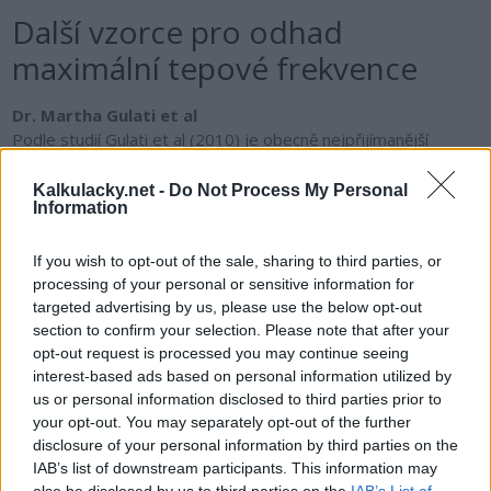
Další vzorce pro odhad
maximální tepové frekvence
Dr. Martha Gulati et al
Podle studií Gulati et al (2010) je obecně nejpřijímanější
vzorec pro výpočet maximální tepové frekvence určen pro
muže, a proto je jeho hodnota pro ženy příliš vysoká. Studie
Kalkulacky.net -
Do Not Process My Personal
Information
změřila maximální tepovou frekvenci 5 437 ženám a výsledky
ukázaly, že průměrnou tepovou frekvenci žen lze spočítat
pomocí vzorce 206 - (0,88).
If you wish to opt-out of the sale, sharing to third parties, or
processing of your personal or sensitive information for
Londeree and Moeschberger
targeted advertising by us, please use the below opt-out
Podle studií uskutečněných University of Missouri-Columbia
section to confirm your selection. Please note that after your
(1982) se maximální tepová frekvence často mění s věkem,
opt-out request is processed you may continue seeing
interest-based ads based on personal information utilized by
avšak ne lineárně. Na základě výsledků byl vytvořen vzorec
us or personal information disclosed to third parties prior to
206,3 - (0,711 x věk).
your opt-out. You may separately opt-out of the further
disclosure of your personal information by third parties on the
Pro měření maximální tepové frekvence aktivně trénujících
IAB’s list of downstream participants. This information may
sportovců se používají následující vzorce. Vzorce byly
also be disclosed by us to third parties on the
IAB’s List of