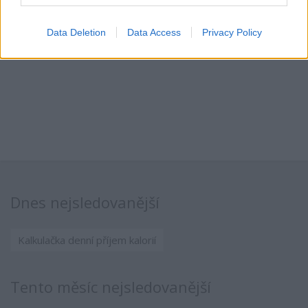
Data Deletion
Data Access
Privacy Policy
Dnes nejsledovanější
Kalkulačka denní příjem kalorií
Tento měsíc nejsledovanější