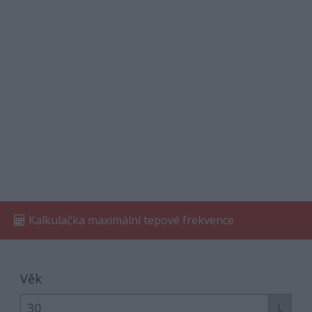
Kalkulačka maximální tepové frekvence
Věk
L