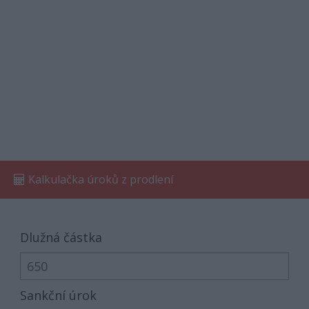
Kalkulačka úroků z prodlení
Dlužná částka
Sankční úrok