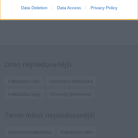
Data Deletion
Data Access
Privacy Policy
Dnes nejsledovanější
Kalkulačka věku
Datumová kalkulačka
Kalkulačka lásky
Převody hmotnosti
Tento měsíc nejsledovanější
Datumová kalkulačka
Kalkulačka věku