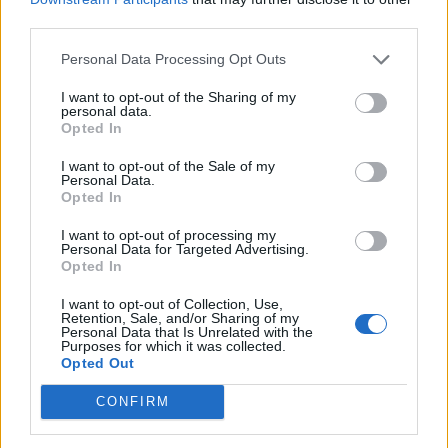
faktury věřitele nebo po dni, kdy byla úhrada částky vyžádána.
third parties.
Personal Data Processing Opt Outs
Zdroje a další informace
Wikipedia: penalty interest
I want to opt-out of the Sharing of my
personal data.
Wikipedia: RPSN (roční procentní sazba nákladů)
Opted In
Také by vás mohlo zajímat
I want to opt-out of the Sale of my
Personal Data.
Opted In
Úvěrová kalkulačka / Hypoteční kalkulačka
I want to opt-out of processing my
Úroková kalkulačka
Personal Data for Targeted Advertising.
Opted In
I want to opt-out of Collection, Use,
Retention, Sale, and/or Sharing of my
Personal Data that Is Unrelated with the
Purposes for which it was collected.
Opted Out
CONFIRM