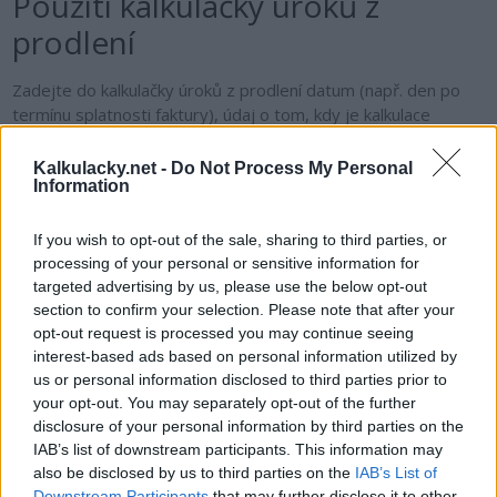
Použití kalkulačky úroků z
prodlení
Zadejte do kalkulačky úroků z prodlení datum (např. den po
termínu splatnosti faktury), údaj o tom, kdy je kalkulace
prováděna a datum, kdy bude částka splacena.
Kalkulacky.net -
Do Not Process My Personal
Sankční úrok
Information
Úrok z prodlení je úrok, který je dlužník povinen zaplatit
If you wish to opt-out of the sale, sharing to third parties, or
v případě, že je v prodlení s platbou a dlužná částka nebyla do
processing of your personal or sensitive information for
doby stanovené smlouvou o půjčce uhrazena. Aktuální sazba
targeted advertising by us, please use the below opt-out
section to confirm your selection. Please note that after your
úroků z prodlení je o 7 procentních bodů vyšší než referenční
opt-out request is processed you may continue seeing
sazba zveřejňovaná dvakrát ročně Evropskou centrální
interest-based ads based on personal information utilized by
bankou (finský zákon 340/2002).
us or personal information disclosed to third parties prior to
your opt-out. You may separately opt-out of the further
Sankční úroky se načítají ode dne následujícího po dni
disclosure of your personal information by third parties on the
splatnosti, pokud se jedná o platbu, kde byl den splatnosti
IAB’s list of downstream participants. This information may
stanoven. V případě, že žádný závazný termín splatnosti
also be disclosed by us to third parties on the
IAB’s List of
dohodnut nebyl, nabíhá platba úroků 30 dní po datu odeslání
Downstream Participants
that may further disclose it to other