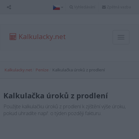
Vyhledávání
Zpětná vazba
Kalkulacky.net
Toggle
navigati
Kalkulacky.net
Peníze
Kalkulačka úroků z prodlení
Kalkulačka úroků z prodlení
Použijte kalkulačku úroků z prodlení k zjištění výše úroku,
pokud uhradíte např. o týden později fakturu.