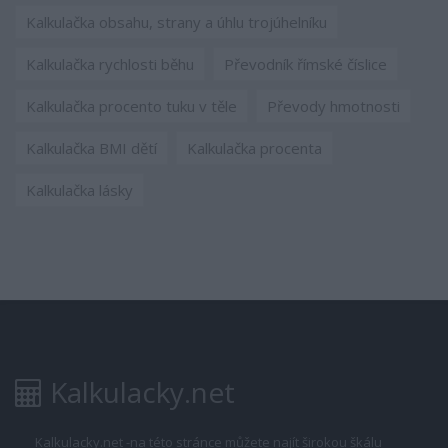
Kalkulačka obsahu, strany a úhlu trojúhelníku
Kalkulačka rychlosti běhu
Převodník římské číslice
Kalkulačka procento tuku v těle
Převody hmotnosti
Kalkulačka BMI dětí
Kalkulačka procenta
Kalkulačka lásky
Kalkulacky.net
Kalkulacky.net -na této stránce můžete najít širokou škálu